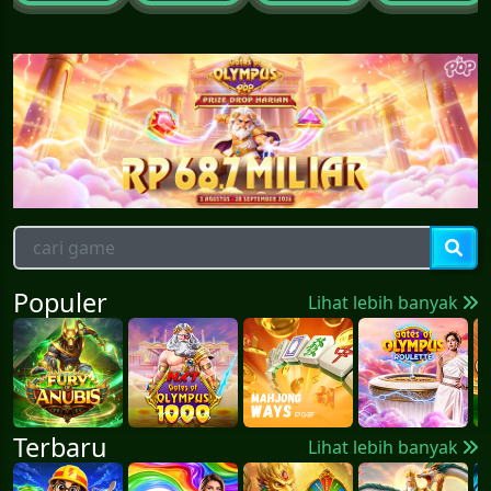
Populer
Lihat lebih banyak
Terbaru
Lihat lebih banyak