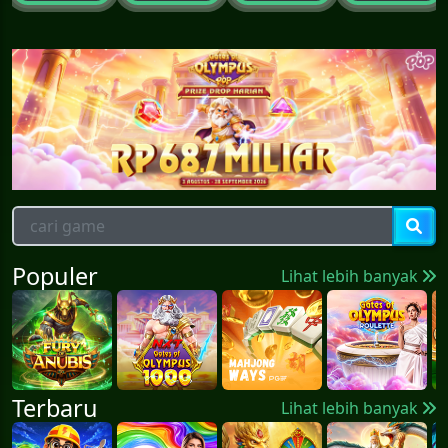
Populer
Lihat lebih banyak
Terbaru
Lihat lebih banyak