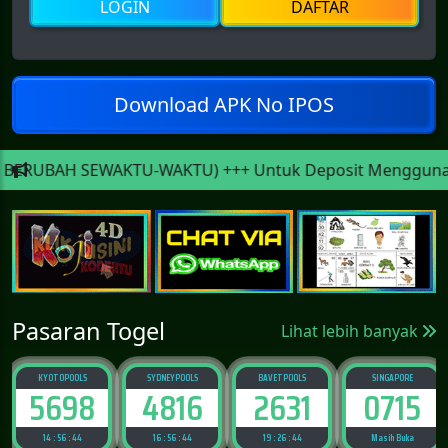
LOGIN
DAFTAR
Download APK No IPOS
 SEWAKTU-WAKTU) +++ Untuk Deposit Menggunakan EDC akan 
Pasaran Togel
Lihat lebih banyak
SYDNEYPOOLS
BAVETPOOLS
SINGAPORE
KOJIPOOLS
4816
2631
0715
8054
16 : 56 : 44
19 : 26 : 44
Masih Buka
23 : 26 : 44