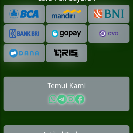
Temui Kami