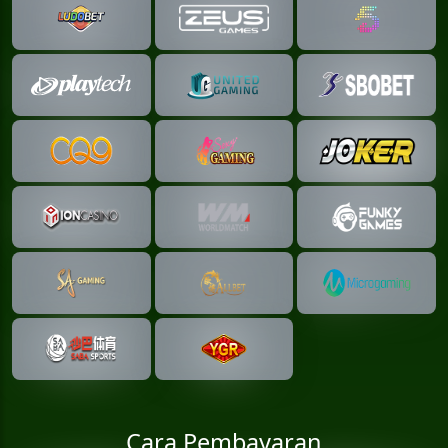
Cara Pembayaran