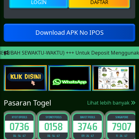
LOGIN
DAFTAR
Download APK No IPOS
AKTU-WAKTU) +++ Untuk Deposit Menggunakan EDC akan dipr
Pasaran Togel
Lihat lebih banyak
SYDNEYPOOLS
BAVETPOOLS
SINGAPORE
KOJIPOOLS
0158
3746
7907
1325
06 : 54 : 46
09 : 24 : 46
11 : 24 : 46
13 : 24 : 46