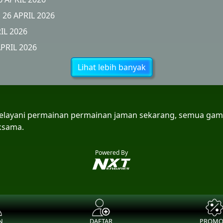
26 APRIL 2026
IL 2026
PRIL 2026
Lihat lebih banyak
 melayani permainan permainan jaman sekarang, semua game
eksama.
Powered By
N
DAFTAR
PROMO