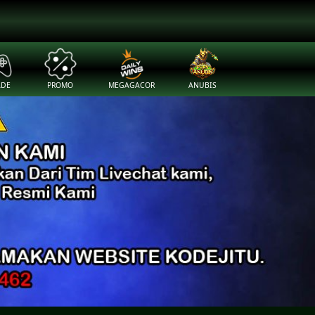
ADE
PROMO
MEGAGACOR
ANUBIS