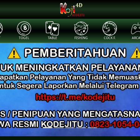
T
TOGEL
TABLE
FISHING
COCK F.
ARC