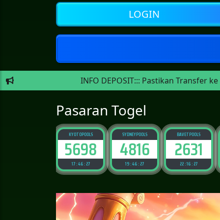
LOGIN
O DEPOSIT::: Pastikan Transfer ke Rekening kami yang ad
Pasaran Togel
KYOTOPOOLS
SYDNEYPOOLS
BAVETPOOLS
SINGAPORE
5698
4816
2631
0715
17 : 46 : 25
19 : 46 : 25
22 : 16 : 25
00 : 16 : 25