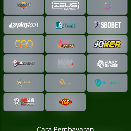
Cara Pembayaran