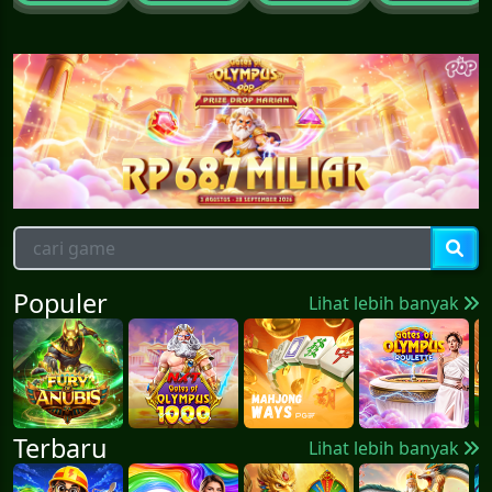
Populer
Lihat lebih banyak
Terbaru
Lihat lebih banyak