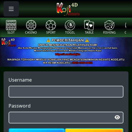
SLOT
CASINO
SPORT
TOGEL
TABLE
FISHING
COCK
Username
Password