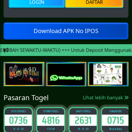
LOGIN
DAFTAR
Download APK No IPOS
EWAKTU-WAKTU) +++ Untuk Deposit Menggunakan EDC akan di
Pasaran Togel
Lihat lebih banyak
SYDNEYPOOLS
BAVETPOOLS
SINGAPORE
KOJIPOOLS
4816
2631
0715
8054
TUTUP
01 : 51 : 02
Masih Buka
05 : 51 : 02