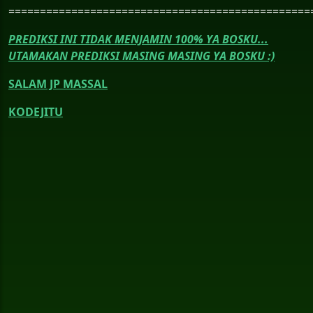
================================================
PREDIKSI INI TIDAK MENJAMIN 100% YA BOSKU...
UTAMAKAN PREDIKSI MASING MASING YA BOSKU :)
SALAM JP MASSAL
KODEJITU