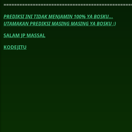
================================================
PREDIKSI INI TIDAK MENJAMIN 100% YA BOSKU...
UTAMAKAN PREDIKSI MASING MASING YA BOSKU :)
SALAM JP MASSAL
KODEJITU