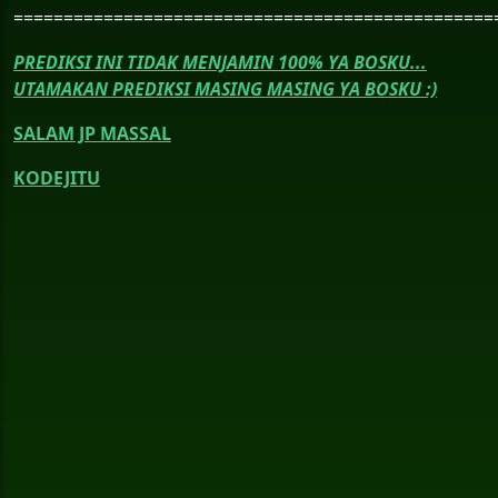
================================================
PREDIKSI INI TIDAK MENJAMIN 100% YA BOSKU...
UTAMAKAN PREDIKSI MASING MASING YA BOSKU :)
SALAM JP MASSAL
KODEJITU