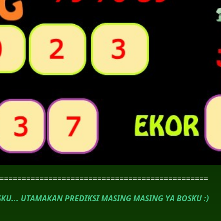
===============================================
SKU... UTAMAKAN PREDIKSI MASING MASING YA BOSKU :)