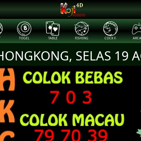
T
TOGEL
TABLE
FISHING
COCK F.
ARC
 HONGKONG, SELAS 19 