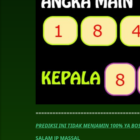
=====================================
PREDIKSI INI TIDAK MENJAMIN 100% YA BO
SALAM JP MASSAL