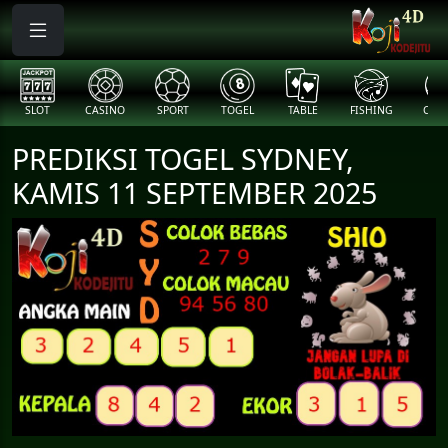
SLOT
CASINO
SPORT
TOGEL
TABLE
FISHING
COCK
PREDIKSI TOGEL SYDNEY,
KAMIS 11 SEPTEMBER 2025