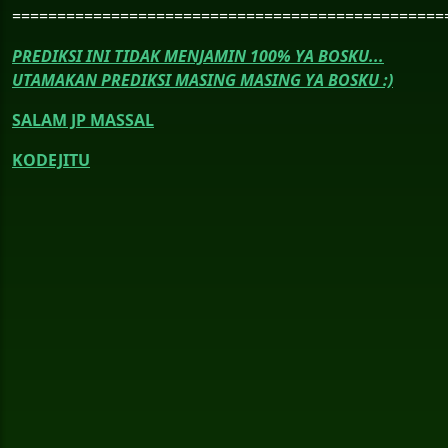
================================================
PREDIKSI INI TIDAK MENJAMIN 100% YA BOSKU...
UTAMAKAN PREDIKSI MASING MASING YA BOSKU :)
SALAM JP MASSAL
KODEJITU