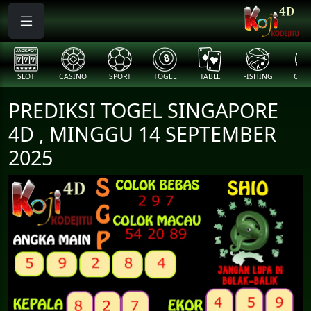
SLOT
CASINO
SPORT
TOGEL
TABLE
FISHING
COCK
PREDIKSI TOGEL SINGAPORE
4D , MINGGU 14 SEPTEMBER
2025