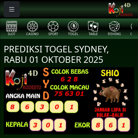
SLOT
CASINO
SPORT
TOGEL
TABLE
FISHING
COCK
PREDIKSI TOGEL SYDNEY,
RABU 01 OKTOBER 2025