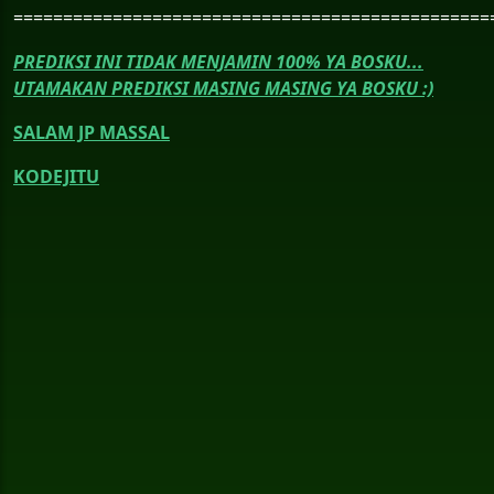
================================================
PREDIKSI INI TIDAK MENJAMIN 100% YA BOSKU...
UTAMAKAN PREDIKSI MASING MASING YA BOSKU :)
SALAM JP MASSAL
KODEJITU