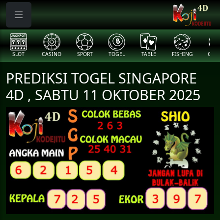
SLOT
CASINO
SPORT
TOGEL
TABLE
FISHING
COCK
PREDIKSI TOGEL SINGAPORE
4D , SABTU 11 OKTOBER 2025