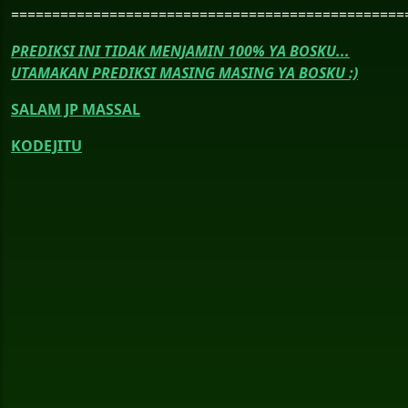
================================================
PREDIKSI INI TIDAK MENJAMIN 100% YA BOSKU...
UTAMAKAN PREDIKSI MASING MASING YA BOSKU :)
SALAM JP MASSAL
KODEJITU