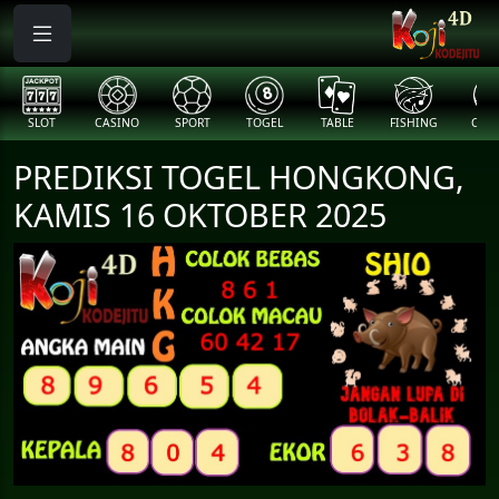
SLOT
CASINO
SPORT
TOGEL
TABLE
FISHING
COCK
PREDIKSI TOGEL HONGKONG,
KAMIS 16 OKTOBER 2025