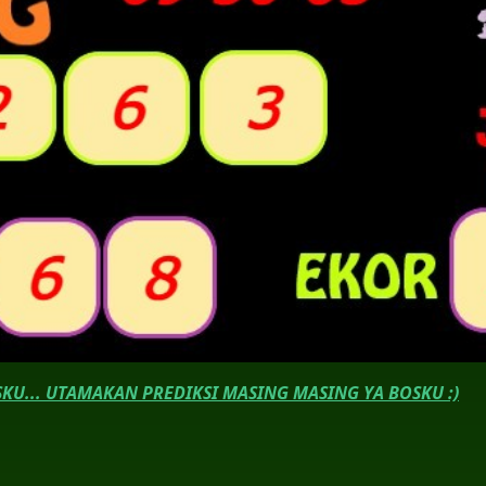
SKU... UTAMAKAN PREDIKSI MASING MASING YA BOSKU :)