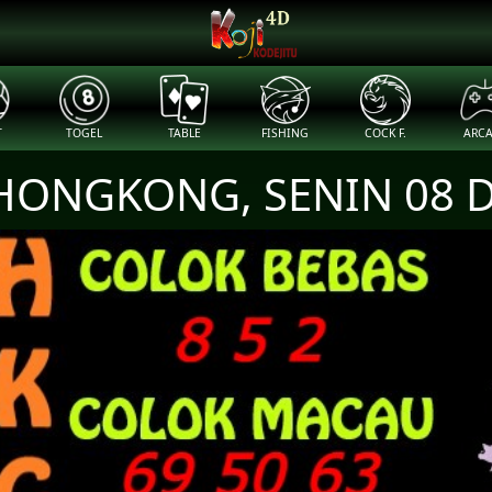
T
TOGEL
TABLE
FISHING
COCK F.
ARC
 HONGKONG, SENIN 08 