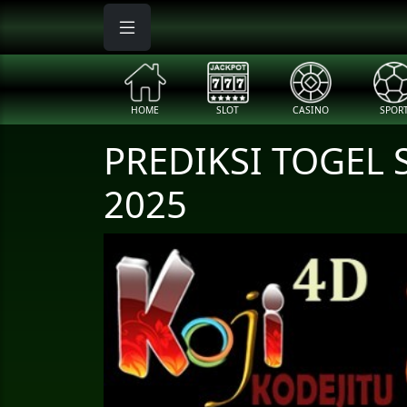
HOME
SLOT
CASINO
SPOR
PREDIKSI TOGEL 
2025