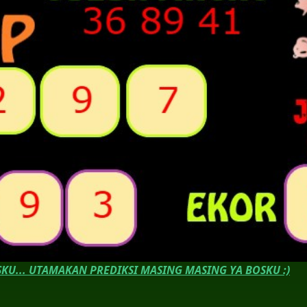
SKU... UTAMAKAN PREDIKSI MASING MASING YA BOSKU :)