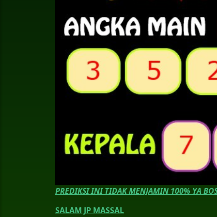
PREDIKSI INI TIDAK MENJAMIN 100% YA BO
SALAM JP MASSAL