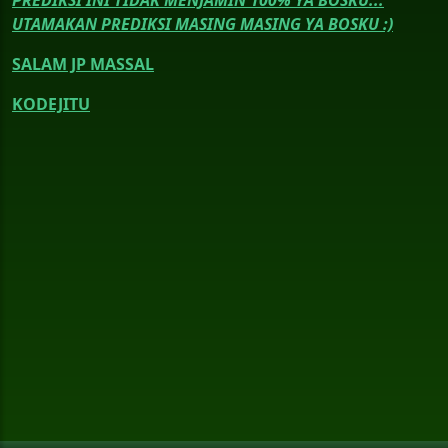
UTAMAKAN PREDIKSI MASING MASING YA BOSKU :)
SALAM JP MASSAL
KODEJITU