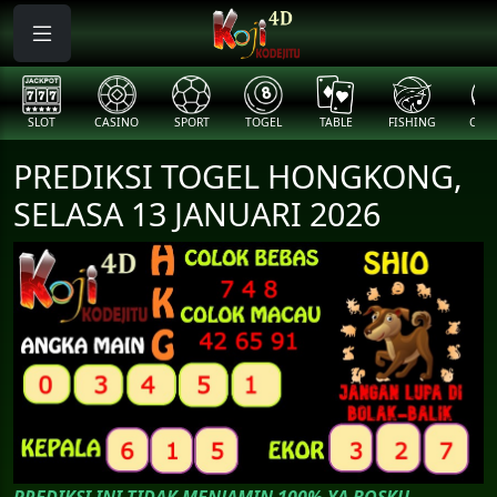
SLOT
CASINO
SPORT
TOGEL
TABLE
FISHING
COCK
PREDIKSI TOGEL HONGKONG,
SELASA 13 JANUARI 2026
PREDIKSI INI TIDAK MENJAMIN 100% YA BOSKU...