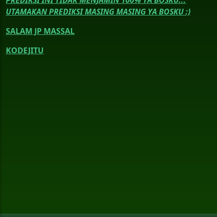
UTAMAKAN PREDIKSI MASING MASING YA BOSKU :)
SALAM JP MASSAL
KODEJITU