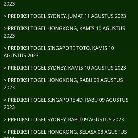
2023
> PREDIKSI TOGEL SYDNEY, JUMAT 11 AGUSTUS 2023
> PREDIKSI TOGEL HONGKONG, KAMIS 10 AGUSTUS
2023
> PREDIKSI TOGEL SINGAPORE TOTO, KAMIS 10
AGUSTUS 2023
> PREDIKSI TOGEL SYDNEY, KAMIS 10 AGUSTUS 2023
> PREDIKSI TOGEL HONGKONG, RABU 09 AGUSTUS
2023
> PREDIKSI TOGEL SINGAPORE 4D, RABU 09 AGUSTUS
2023
> PREDIKSI TOGEL SYDNEY, RABU 09 AGUSTUS 2023
> PREDIKSI TOGEL HONGKONG, SELASA 08 AGUSTUS