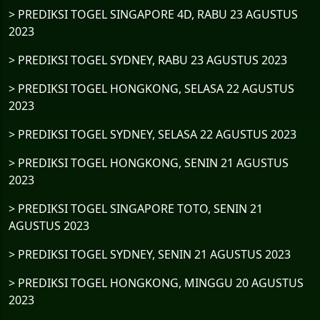
> PREDIKSI TOGEL SINGAPORE 4D, RABU 23 AGUSTUS
2023
> PREDIKSI TOGEL SYDNEY, RABU 23 AGUSTUS 2023
> PREDIKSI TOGEL HONGKONG, SELASA 22 AGUSTUS
2023
> PREDIKSI TOGEL SYDNEY, SELASA 22 AGUSTUS 2023
> PREDIKSI TOGEL HONGKONG, SENIN 21 AGUSTUS
2023
> PREDIKSI TOGEL SINGAPORE TOTO, SENIN 21
AGUSTUS 2023
> PREDIKSI TOGEL SYDNEY, SENIN 21 AGUSTUS 2023
> PREDIKSI TOGEL HONGKONG, MINGGU 20 AGUSTUS
2023