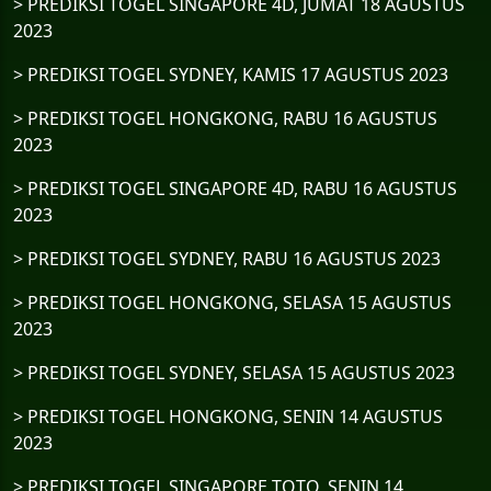
> PREDIKSI TOGEL SINGAPORE 4D, JUMAT 18 AGUSTUS
2023
> PREDIKSI TOGEL SYDNEY, KAMIS 17 AGUSTUS 2023
> PREDIKSI TOGEL HONGKONG, RABU 16 AGUSTUS
2023
> PREDIKSI TOGEL SINGAPORE 4D, RABU 16 AGUSTUS
2023
> PREDIKSI TOGEL SYDNEY, RABU 16 AGUSTUS 2023
> PREDIKSI TOGEL HONGKONG, SELASA 15 AGUSTUS
2023
> PREDIKSI TOGEL SYDNEY, SELASA 15 AGUSTUS 2023
> PREDIKSI TOGEL HONGKONG, SENIN 14 AGUSTUS
2023
> PREDIKSI TOGEL SINGAPORE TOTO, SENIN 14