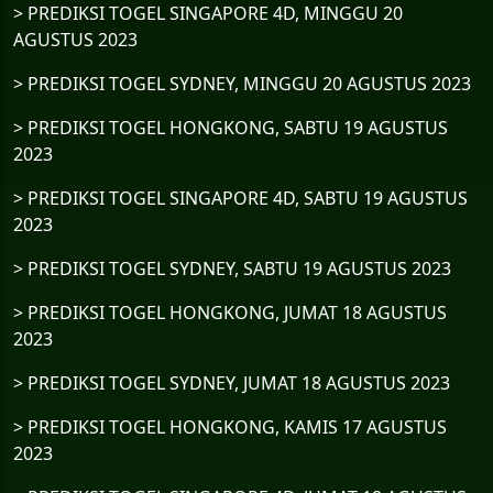
> PREDIKSI TOGEL SINGAPORE 4D, MINGGU 20
AGUSTUS 2023
> PREDIKSI TOGEL SYDNEY, MINGGU 20 AGUSTUS 2023
> PREDIKSI TOGEL HONGKONG, SABTU 19 AGUSTUS
2023
> PREDIKSI TOGEL SINGAPORE 4D, SABTU 19 AGUSTUS
2023
> PREDIKSI TOGEL SYDNEY, SABTU 19 AGUSTUS 2023
> PREDIKSI TOGEL HONGKONG, JUMAT 18 AGUSTUS
2023
> PREDIKSI TOGEL SYDNEY, JUMAT 18 AGUSTUS 2023
> PREDIKSI TOGEL HONGKONG, KAMIS 17 AGUSTUS
2023