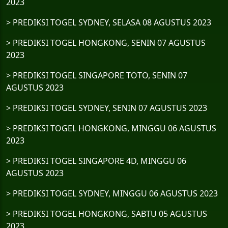
2023
> PREDIKSI TOGEL SYDNEY, SELASA 08 AGUSTUS 2023
> PREDIKSI TOGEL HONGKONG, SENIN 07 AGUSTUS
2023
> PREDIKSI TOGEL SINGAPORE TOTO, SENIN 07
AGUSTUS 2023
> PREDIKSI TOGEL SYDNEY, SENIN 07 AGUSTUS 2023
> PREDIKSI TOGEL HONGKONG, MINGGU 06 AGUSTUS
2023
> PREDIKSI TOGEL SINGAPORE 4D, MINGGU 06
AGUSTUS 2023
> PREDIKSI TOGEL SYDNEY, MINGGU 06 AGUSTUS 2023
> PREDIKSI TOGEL HONGKONG, SABTU 05 AGUSTUS
2023