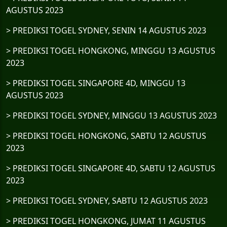
AGUSTUS 2023
> PREDIKSI TOGEL SYDNEY, SENIN 14 AGUSTUS 2023
> PREDIKSI TOGEL HONGKONG, MINGGU 13 AGUSTUS
2023
> PREDIKSI TOGEL SINGAPORE 4D, MINGGU 13
AGUSTUS 2023
> PREDIKSI TOGEL SYDNEY, MINGGU 13 AGUSTUS 2023
> PREDIKSI TOGEL HONGKONG, SABTU 12 AGUSTUS
2023
> PREDIKSI TOGEL SINGAPORE 4D, SABTU 12 AGUSTUS
2023
> PREDIKSI TOGEL SYDNEY, SABTU 12 AGUSTUS 2023
> PREDIKSI TOGEL HONGKONG, JUMAT 11 AGUSTUS