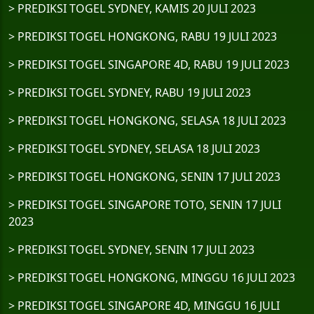
> PREDIKSI TOGEL SYDNEY, KAMIS 20 JULI 2023
> PREDIKSI TOGEL HONGKONG, RABU 19 JULI 2023
> PREDIKSI TOGEL SINGAPORE 4D, RABU 19 JULI 2023
> PREDIKSI TOGEL SYDNEY, RABU 19 JULI 2023
> PREDIKSI TOGEL HONGKONG, SELASA 18 JULI 2023
> PREDIKSI TOGEL SYDNEY, SELASA 18 JULI 2023
> PREDIKSI TOGEL HONGKONG, SENIN 17 JULI 2023
> PREDIKSI TOGEL SINGAPORE TOTO, SENIN 17 JULI
2023
> PREDIKSI TOGEL SYDNEY, SENIN 17 JULI 2023
> PREDIKSI TOGEL HONGKONG, MINGGU 16 JULI 2023
> PREDIKSI TOGEL SINGAPORE 4D, MINGGU 16 JULI