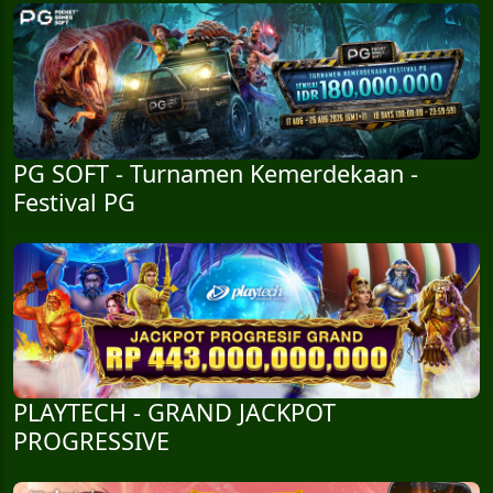
PG SOFT - Turnamen Kemerdekaan -
Festival PG
PLAYTECH - GRAND JACKPOT
PROGRESSIVE