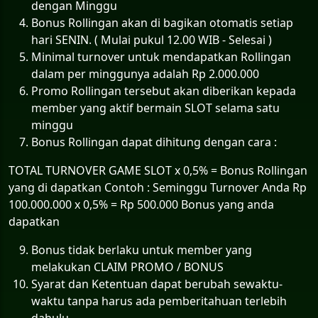
dengan Minggu
Bonus Rollingan akan di bagikan otomatis setiap
hari SENIN. ( Mulai pukul 12.00 WIB - Selesai )
Minimal turnover untuk mendapatkan Rollingan
dalam per minggunya adalah Rp 2.000.000
Promo Rollingan tersebut akan diberikan kepada
member yang aktif bermain SLOT selama satu
minggu
Bonus Rollingan dapat dihitung dengan cara :
TOTAL TURNOVER GAME SLOT x 0,5% = Bonus Rollingan
yang di dapatkan Contoh : Seminggu Turnover Anda Rp
100.000.000 x 0,5% = Rp 500.000 Bonus yang anda
dapatkan
Bonus tidak berlaku untuk member yang
melakukan CLAIM PROMO / BONUS
Syarat dan Ketentuan dapat berubah sewaktu-
waktu tanpa harus ada pemberitahuan terlebih
dahulu