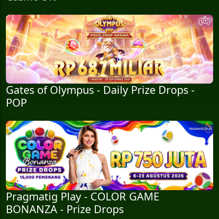
Gates of Olympus - Daily Prize Drops -
POP
Pragmatig Play - COLOR GAME
BONANZA - Prize Drops