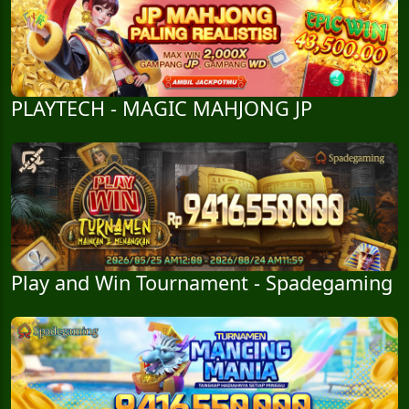
PLAYTECH - MAGIC MAHJONG JP
Play and Win Tournament - Spadegaming