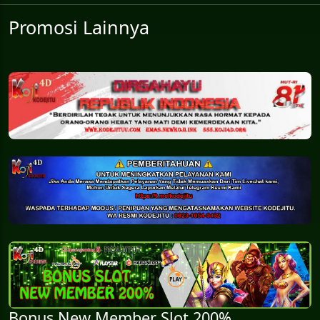
Promosi Lainnya
Bonus New Member Slot 200%