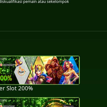
skualifikasi pemain atau sekelompok
r Slot 200%