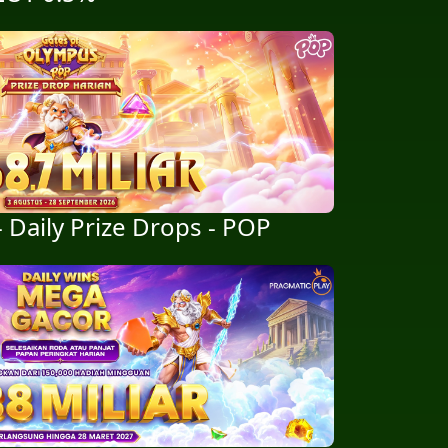
 Daily Prize Drops - POP