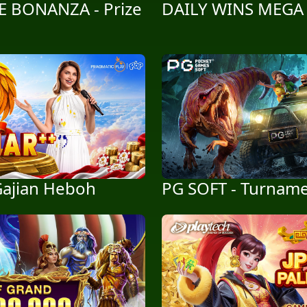
E BONANZA - Prize
DAILY WINS MEGA 
Gajian Heboh
PG SOFT - Turname