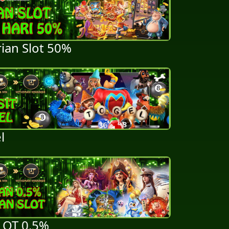
ian Slot 50%
l
LOT 0.5%