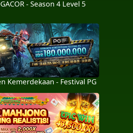
GACOR - Season 4 Level 5
n Kemerdekaan - Festival PG