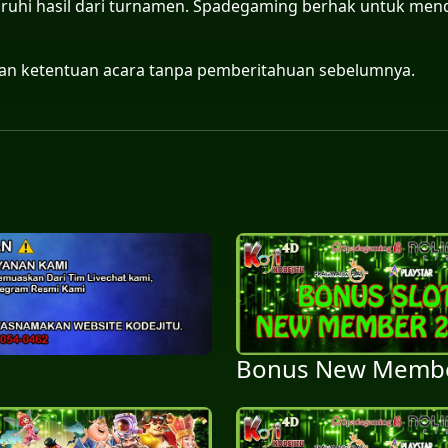
hi hasil dari turnamen. Spadegaming berhak untuk mendi
an ketentuan acara tanpa pemberitahuan sebelumnya.
Bonus New Membe