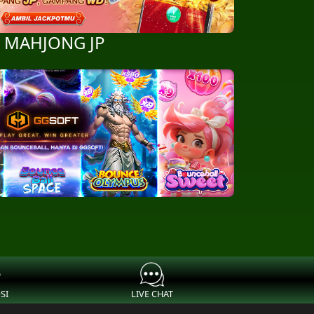
C MAHJONG JP
SI
LIVE CHAT