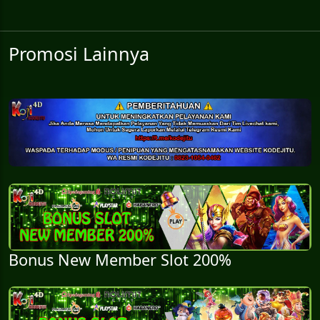
Promosi Lainnya
Bonus New Member Slot 200%