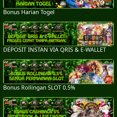
Bonus Harian Togel
DEPOSIT INSTAN VIA QRIS & E-WALLET
Bonus Rollingan SLOT 0.5%