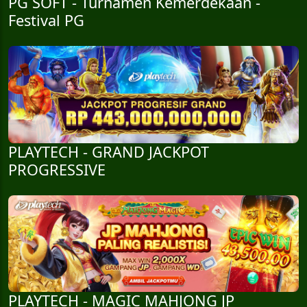
PG SOFT - Turnamen Kemerdekaan -
Festival PG
PLAYTECH - GRAND JACKPOT
PROGRESSIVE
PLAYTECH - MAGIC MAHJONG JP