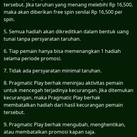
tersebut. Jika taruhan yang menang melebihi Rp 16,500,
maka akan diberikan free spin senilai Rp 16,500 per
spin.
5. Semua hadiah akan dikreditkan dalam bentuk uang
tunai tanpa persyaratan taruhan.
6. Tiap pemain hanya bisa memenangkan 1 hadiah
selama periode promosi.
7. Tidak ada persyaratan minimal taruhan.
8. Pragmatic Play berhak meninjau aktivitas pemain
untuk mencegah terjadinya kecurangan. Jika ditemukan
kecurangan, maka Pragmatic Play berhak
membatalkan hadiah dari hasil kecurangan pemain
tersebut.
9. Pragmatic Play berhak mengubah, menghentikan,
atau membatalkan promosi kapan saja.