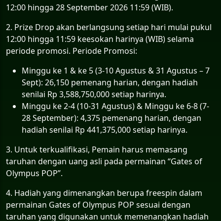
12:00 hingga 28 September 2026 11:59 (WIB).
2. Prize Drop akan berlangsung setiap hari mulai pukul
12:00 hingga 11:59 keesokan harinya (WIB) selama
periode promosi. Periode Promosi:
Minggu ke 1 & ke 5 (3-10 Agustus & 31 Agustus – 7
Sept): 26,150 pemenang harian, dengan hadiah
senilai Rp 3,588,750,000 setiap harinya.
Minggu ke 2-4 (10-31 Agustus) & Minggu ke 6-8 (7-
28 September): 4,375 pemenang harian, dengan
hadiah senilai Rp 441,375,000 setiap harinya.
3. Untuk terkualifikasi, Pemain harus memasang
taruhan dengan uang asli pada permainan “Gates of
Olympus POP”.
4. Hadiah yang dimenangkan berupa freespin dalam
permainan Gates of Olympus POP sesuai dengan
taruhan yang digunakan untuk memenangkan hadiah